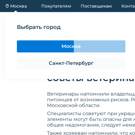
Москва
Покупателям
Поставщикам
Конта
Каталог
Акции
Новинки
Выбрать город
Новости
Как защитить здоровье питомцев во вр
Москва
Как защитить зд
Санкт-Петербург
советы ветерин
Ветеринары напомнили владельца
питомцев от возможных рисков. Р
Московской области.
Специалисты советуют при украше
элементы могут быть опасны для ж
общее недомогание, следует неме
Также хозяевам напомнили, что к