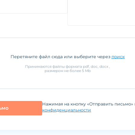
Перетяните файл сюда или выберите через
поиск
Принимаются файлы формата
pdf, doc, docx
,
размером не более
5
Mb
Нажимая на кнопку «Отправить письмо» 
ьмо
конфиденциальности