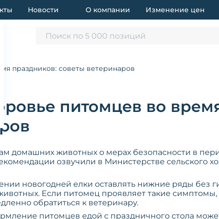
кты
Новости
О компании
Изменение цен
Поиск по 5 000 позиций
емя праздников: советы ветеринаров
оровье питомцев во врем
аров
м домашних животных о мерах безопасности в пери
екомендации озвучили в Министерстве сельского хо
нии новогодней елки оставлять нижние ряды без г
ивотных. Если питомец проявляет такие симптомы, к
дленно обратиться к ветеринару.
ормление питомцев едой с праздничного стола может