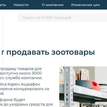
кты
Новости
О компании
Изменение цен
Поиск по 5 000 позиций
т продавать зоотовары
продажу товаров для
 доступно около 3000
есс-службе компании.
ейса Карен Ашрафян
мерена конкурировать за
ов.
тформе будет
в до уходовых средств для