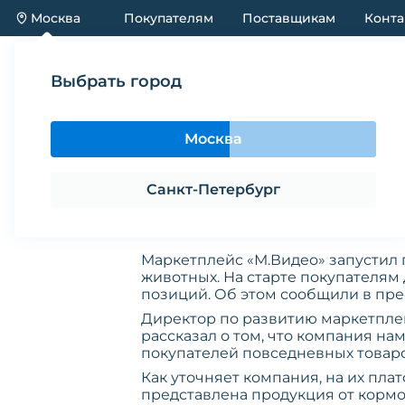
Москва
Покупателям
Поставщикам
Конта
Каталог
Акции
Новинки
Выбрать город
Новости
«М.Видео» начнет продавать зоотовары
Москва
«М.Видео» начне
Санкт-Петербург
Маркетплейс «М.Видео» запустил 
животных. На старте покупателям
позиций. Об этом сообщили в пр
Директор по развитию маркетпл
рассказал о том, что компания на
покупателей повседневных товар
Как уточняет компания, на их пла
представлена продукция от кормо