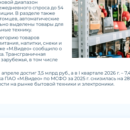
еновой диапазон
 ежедневного спроса до 54
иции. В разделе также
томцев, автоматические
льно выделены товары для
ные технику.
тегорию товаров
итания, напитки, снеки и
же «М.Видео» сообщило о
жа. Трансграничная
 зарубежья, в том числе
реле достиг 3,5 млрд руб., а в I квартале 2026 г. – 7,
 ПАО «М.Видео» по МСФО за 2025 г. снизилась на 28%
сти на рынке бытовой техники и электроники.