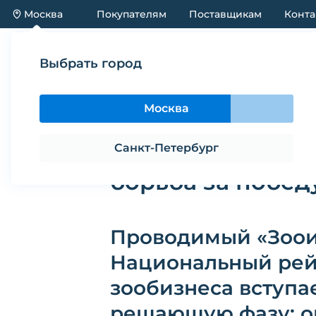
Москва
Покупателям
Поставщикам
Конта
Каталог
Акции
Новинки
Выбрать город
Новости
Национальный рейтинг зообизнеса — 202
Москва
Национальный ре
Санкт-Петербург
борьба за побед
Проводимый «Зоо
Национальный рей
зообизнеса вступае
решающую фазу: о