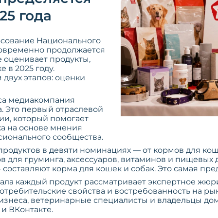
25 года
осование Национального
новременно продолжается
е оценивает продукты,
 в 2025 году.
 двух этапов: оценки
са медиакомпания
а. Это первый отраслевой
ии, который помогает
а на основе мнения
сионального сообщества.
 продуктов в девяти номинациях — от кормов для ко
в для груминга, аксессуаров, витаминов и пищевых 
— составляют корма для кошек и собак. Это самая пр
ачала каждый продукт рассматривает экспертное жюр
отребительские свойства и востребованность на ры
изнеса, ветеринарные специалисты и владельцы до
 и ВКонтакте.