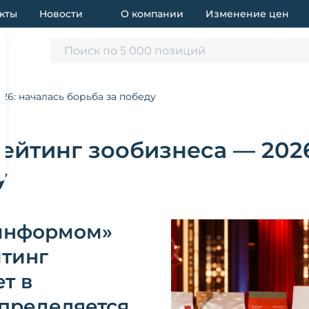
кты
Новости
О компании
Изменение цен
Поиск по 5 000 позиций
6: началась борьба за победу
йтинг зообизнеса — 2026
у
информом»
тинг
т в
пределяется