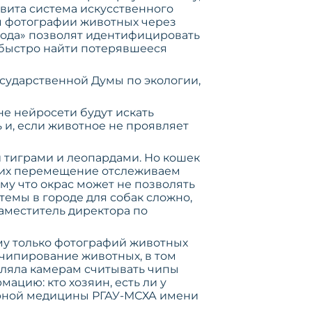
звита система искусственного
ся фотографии животных через
рода» позволят идентифицировать
т быстро найти потерявшееся
сударственной Думы по экологии,
не нейросети будут искать
 и, если животное не проявляет
 тиграми и леопардами. Но кошек
Мы их перемещение отслеживаем
му что окрас может не позволять
емы в городе для собак сложно,
заместитель директора по
ому только фотографий животных
 чипирование животных, в том
оляла камерам считывать чипы
ацию: кто хозяин, есть ли у
нарной медицины РГАУ-МСХА имени