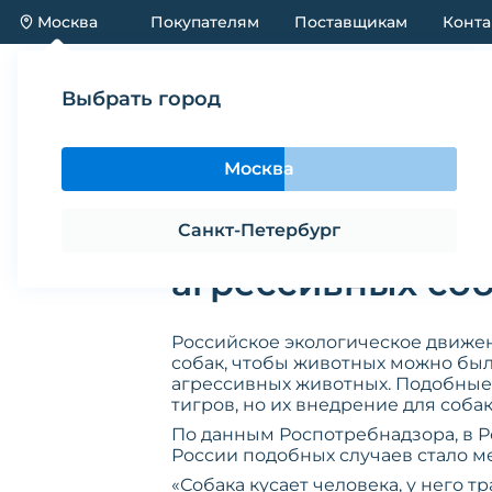
Москва
Покупателям
Поставщикам
Конта
Каталог
Акции
Новинки
Выбрать город
Новости
ИИ в России могут приспособить для о
Москва
ИИ в России мог
Санкт-Петербург
агрессивных со
Российское экологическое движен
собак, чтобы животных можно был
агрессивных животных. Подобные 
тигров, но их внедрение для соба
По данным Роспотребнадзора, в Ро
России подобных случаев стало м
«Собака кусает человека, у него 