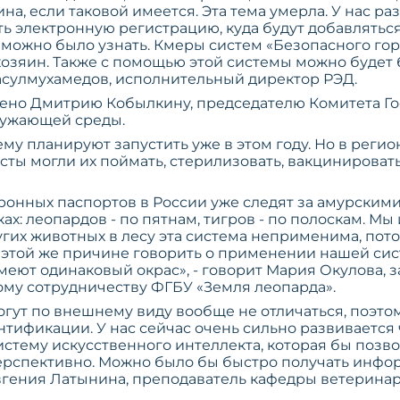
на, если таковой имеется. Эта тема умерла. У нас ра
ть электронную регистрацию, куда будут добавлять
 можно было узнать. Кмеры систем «Безопасного го
о хозяин. Также с помощью этой системы можно буде
Расулмухамедов, исполнительный директор РЭД.
ено Дмитрию Кобылкину, председателю Комитета Го
ружающей среды.
у планируют запустить уже в этом году. Но в регио
ты могли их поймать, стерилизовать, вакцинировать
онных паспортов в России уже следят за амурскими
ах: леопардов - по пятнам, тигров - по полоскам. 
гих животных в лесу эта система неприменима, пото
 этой же причине говорить о применении нашей сист
имеют одинаковый окрас», - говорит Мария Окулова, 
у сотрудничеству ФГБУ «Земля леопарда».
огут по внешнему виду вообще не отличаться, поэт
нтификации. У нас сейчас очень сильно развивается
истему искусственного интеллекта, которая бы позв
ерспективно. Можно было бы быстро получать информ
 Евгения Латынина, преподаватель кафедры ветери