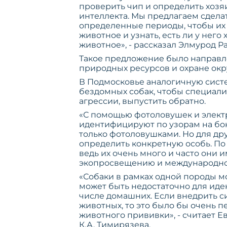
проверить чип и определить хозяи
интеллекта. Мы предлагаем сдела
определенные периоды, чтобы их
животное и узнать, есть ли у нег
животное», - рассказал Элмурод 
Такое предложение было направл
природных ресурсов и охране ок
В Подмосковье аналогичную систем
бездомных собак, чтобы специалис
агрессии, выпустить обратно.
«С помощью фотоловушек и электр
идентифицируют по узорам на бок
только фотоловушками. Но для дру
определить конкретную особь. По
ведь их очень много и часто они 
экопросвещению и международном
«Собаки в рамках одной породы м
может быть недостаточно для иде
числе домашних. Если внедрить с
животных, то это было бы очень п
животного прививки», - считает
К.А. Тимирязева.