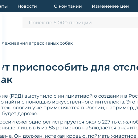
кты
Новости
О компании
Изменение цен
Поиск по 5 000 позиций
тслеживания агрессивных собак
ут приспособить для отс
бак
ие (РЭД) выступило с инициативой о создании в Ро
о найти с помощью искусственного интеллекта. Это
технологии уже применяются в России, например, 
к будет дороже.
ссии ежегодно регистрируется около 227 тыс. жалоб
еньше, лишь в 6 из 86 регионов наблюдается значите
травма. Он должен, истекая кровью, поймать животное