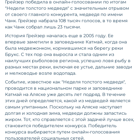
Грейзер победила в онлайн-голосовании по итогам
"Недели толстого медведя" с значительным отрывом
от своего главного конкурента, медведя по имени
Чанк. Грейзер набрала 108 тысяч голосов, в то время
как Чанк собрал лишь 23 тысячи.
История Грейзер началась еще в 2005 году. Ее
впервые заметили в заповеднике Катмай, когда она
была медвежонком, кормившимся на берегу реки
Брукс. С тех пор она выросла и стала одним из
наилучших рыболовов региона, успешно ловя рыбу в
разных местах реки, включая ее устье, дальние заводи
и мелководье возле водопада.
Событие, известное как "Неделя толстого медведя",
проводится в национальном парке и заповеднике
Катмай на Аляске уже десять лет подряд. В течение
этих дней определяется, какой из медведей является
самым упитанным. Поскольку на Аляске наступает
долгая и холодная зима, медведи должны запастись
жиром. Тот, кто справляется с этой задачей лучше всех,
становится победителем конкурса. Победитель
конкурса выбирается путем онлайн-голосования
пользователей социальных сетей.