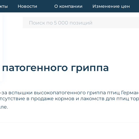
кты
Новости
О компании
Изменение цен
Поиск по 5 000 позиций
патогенного гриппа
-за вспышки высокопатогенного гриппа птиц Герм
тсутствие в продаже кормов и лакомств для птиц то
ле.