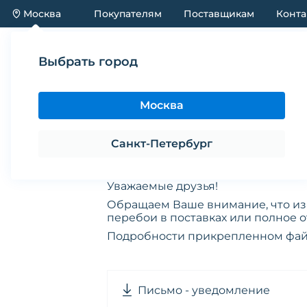
Москва
Покупателям
Поставщикам
Конта
Каталог
Акции
Новинки
Новости
Вспышка высокопатогенного гриппа
Вспышка высоко
Уважаемые друзья!
Обращаем Ваше внимание, что из
перебои в поставках или полное о
Подробности прикрепленном фай
Письмо - уведомление