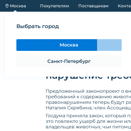
Москва
Покупателям
Поставщикам
Конта
Каталог
Акции
Новинки
Выбрать город
Новости
Юрист объяснила правовые аспекты шт
Москва
Юрист объяснил
Санкт-Петербург
нарушение треб
Предложенный законопроект о в
требований к содержанию животных
правонарушениях теперь будут р
Наталия Скрябина, член Ассоциа
Госдума приняла закон, который
это повлекло ущерб для жизни ил
владельцев животных, чьи питом