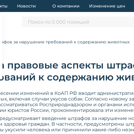
кты
Новости
О компании
Изменение цен
Поиск по 5 000 позиций
рафов за нарушение требований к содержанию животных
а правовые аспекты штра
ований к содержанию жи
несении изменений в КоАП РФ вводит администрат
, включая случаи укусов собак. Согласно новому за
ассматриваться Росприроднадзором и органами испо
ции юристов России, прокомментировала эти измене
 предусматривает введение штрафов за нарушение н
и здоровья граждан. В частности, предусмотрены шт
цы укусили человека или причинили какие-либо нез