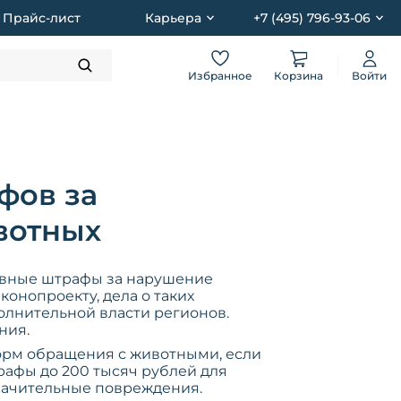
Прайс-лист
Карьера
+7 (495) 796-93-06
Избранное
Корзина
Войти
фов за
вотных
ивные штрафы за нарушение
конопроекту, дела о таких
лнительной власти регионов.
ния.
орм обращения с животными, если
рафы до 200 тысяч рублей для
начительные повреждения.