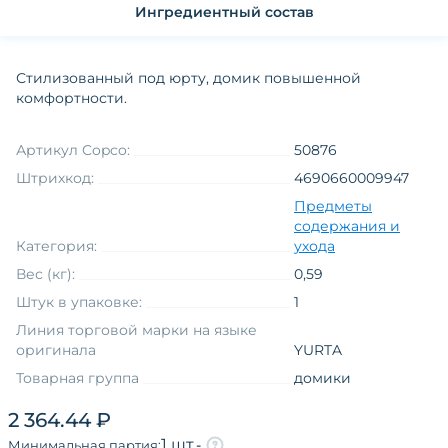
Ингредиентный состав
Стилизованный под юрту, домик повышенной
комфортности.
Артикул Copco:
50876
Штрихкод:
4690660009947
Предметы
содержания и
Категория:
ухода
Вес (кг):
0,59
Штук в упаковке:
1
Линия торговой марки на языке
оригинала
YURTA
Товарная группа
домики
Тип товара
домики
2 364.44 ₽
Возраст
взрослые
1 шт.
-
Минимальная партия: