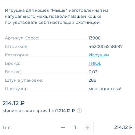
Игрушка для кошек "Мышь", изготовленная из
натурального меха, позволит Вашей кошке
почувствовать себя настоящей охотницей.
Артикул Copco:
13908
Штрихкод:
4620003548697
Категория:
Игрушки
Бренд:
TRIOL
Вес (кг):
0,03
Штук в упаковке:
288
Цвет/узор
многоцветный
Возраст
взрослые
214.12 ₽
Вид животного
иное
1 шт.
214.12 ₽
Минимальная партия:
Цвет/узор
цветная
Товарная группа
мышки
214.12 ₽
1 шт.
Материал
меховые