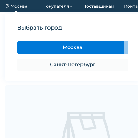
Москва
Покупателям
Поставщикам
Конта
Каталог
Акции
Новинки
Выбрать город
Каталог
Игрушки
Игрушка для собак DOGLIKE 
Москва
Игрушка для собак DOGLIKE Мяч 
Санкт-Петербург
Поделиться
В избранное