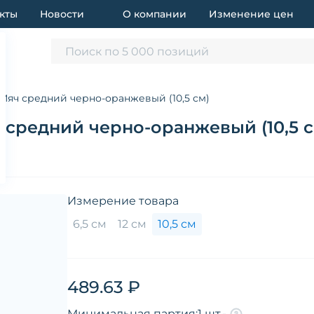
кты
Новости
О компании
Изменение цен
Поиск по 5 000 позиций
Мяч средний черно-оранжевый (10,5 см)
средний черно-оранжевый (10,5 с
Измерение товара
6,5 см
12 см
10,5 см
489.63 ₽
Минимальная партия:
1 шт.
-