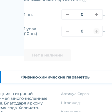
-
1 шт.
1 упак.
-
(10шт.)
Нет в наличии
Физико-химические параметры
щник в игровой
Артикул Copco:
е имея многочисленные
Штрихкод:
а. Благодаря яркому
мя года. Хлопчато-
Категория: