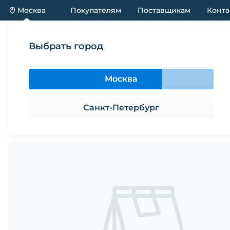
Москва
Покупателям
Поставщикам
Конта
Каталог
Акции
Новинки
Выбрать город
Каталог
Игрушки
Игрушка для собак GAMMA М
Москва
Игрушка для собак GAMMA Мина 
Санкт-Петербург
Поделиться
В избранное