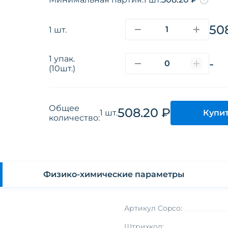
50
1 шт.
1 упак.
-
(10шт.)
Общее
508.20 ₽
Купи
1 шт.
количество:
Физико-химические параметры
Артикул Copco:
Штрихкод: