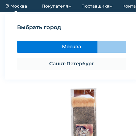
Москва
Покупателям
Поставщикам
Конта
Каталог
Акции
Новинки
Выбрать город
Каталог
Предметы содержания и ухода
Когтет
Москва
Когтеточка для кошек ПАЛАДИНК
Санкт-Петербург
Поделиться
В избранное