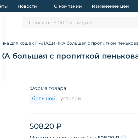
кты
Новости
О компании
Изменение цен
Поиск по 5 000 позиций
очка для кошек ПАЛАДИНКА большая с пропиткой пеньковая 
А большая с пропиткой пеньковая
Форма товара
большой
угловой
508.20 ₽
Минимальная партия:
1 шт.
508.20 ₽