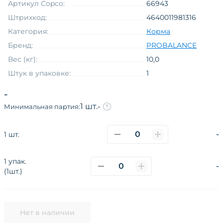
Артикул Copco:
66943
Штрихкод:
4640011981316
Категория:
Корма
Бренд:
PROBALANCE
Вес (кг):
10,0
Штук в упаковке:
1
Вкус
курица
-
Вид упаковки
мешок
1 шт.
-
Минимальная партия:
Товарная группа
сухой
-
1 шт.
1 упак.
О компании
Каталог
Покупателям
-
(1шт.)
Поставщикам
Новости
Наши сайты и соц.сети
Политика конфиденциальности
Нет в наличии
Разработано в
CoffeeStudio