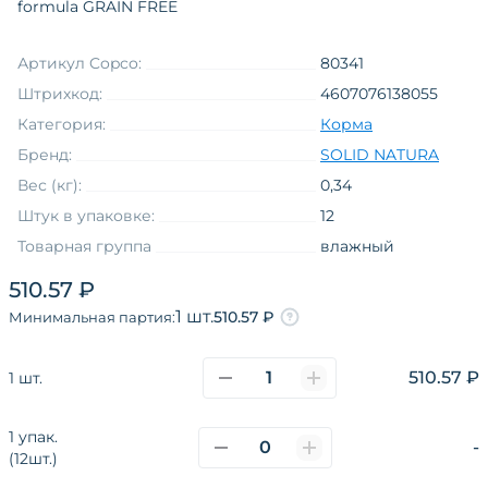
formula GRAIN FREE
Артикул Copco:
80341
Штрихкод:
4607076138055
Категория:
Корма
Бренд:
SOLID NATURA
Вес (кг):
0,34
Штук в упаковке:
12
Товарная группа
влажный
Вкус
телятина
510.57 ₽
Возраст
котята
1 шт.
510.57 ₽
Минимальная партия:
Возраст
молодые
Линия торговой марки на языке
510.57 ₽
1 шт.
оригинала
Holistic
1 упак.
-
(12шт.)