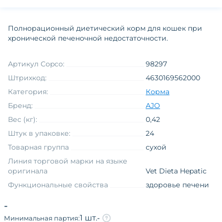
Полнорационный диетический корм для кошек при
хронической печеночной недостаточности.
Артикул Copco:
98297
Штрихкод:
4630169562000
Категория:
Корма
Бренд:
AJO
Вес (кг):
0,42
Штук в упаковке:
24
Товарная группа
сухой
Линия торговой марки на языке
оригинала
Vet Dieta Hepatic
Функциональные свойства
здоровье печени
Вид упаковки
пакет
-
Измерение товара
0,1 - 0,5 кг
1 шт.
-
Минимальная партия: