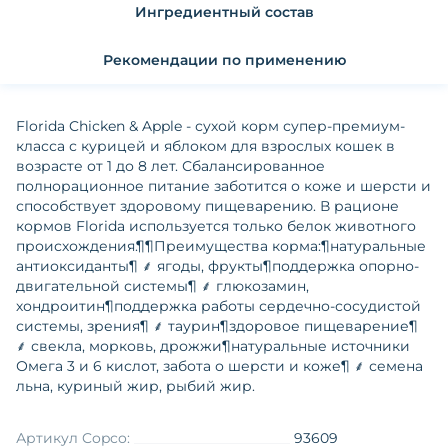
Ингредиентный состав
Рекомендации по применению
Florida Chiсken & Apple - сухой корм супер-премиум-
класса с курицей и яблоком для взрослых кошек в
возрасте от 1 до 8 лет. Сбалансированное
полнорационное питание заботится о коже и шерсти и
способствует здоровому пищеварению. В рационе
кормов Florida используется только белок животного
происхождения.¶¶Преимущества корма:¶натуральные
антиоксиданты¶ ⸙ ягоды, фрукты¶поддержка опорно-
двигательной системы¶ ⸙ глюкозамин,
хондроитин¶поддержка работы сердечно-сосудистой
системы, зрения¶ ⸙ таурин¶здоровое пищеварение¶
⸙ свекла, морковь, дрожжи¶натуральные источники
Омега 3 и 6 кислот, забота о шерсти и коже¶ ⸙ семена
льна, куриный жир, рыбий жир.
Артикул Copco:
93609