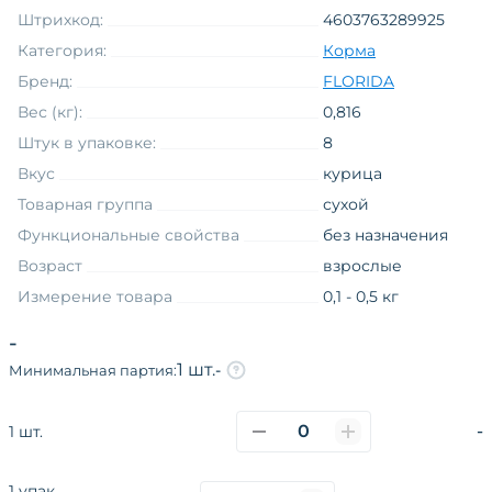
Штрихкод:
4603763289925
Категория:
Корма
Бренд:
FLORIDA
Вес (кг):
0,816
Штук в упаковке:
8
Вкус
курица
Товарная группа
сухой
Функциональные свойства
без назначения
Возраст
взрослые
Измерение товара
0,1 - 0,5 кг
Вкус
курица
-
Дополнительный вкус
яблоко
1 шт.
-
Минимальная партия:
Вид упаковки
пакет
-
1 шт.
1 упак.
О компании
Каталог
Покупателям