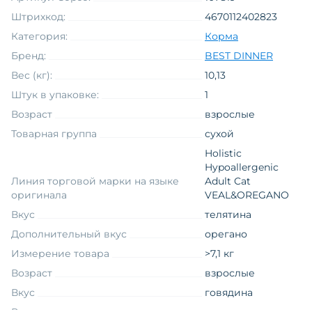
Штрихкод:
4670112402823
Категория:
Корма
Бренд:
BEST DINNER
Вес (кг):
10,13
Штук в упаковке:
1
Возраст
взрослые
Товарная группа
сухой
Holistic
Hypoallergenic
Линия торговой марки на языке
Adult Cat
оригинала
VEAL&OREGANO
Вкус
телятина
Дополнительный вкус
орегано
Измерение товара
>7,1 кг
Возраст
взрослые
Вкус
говядина