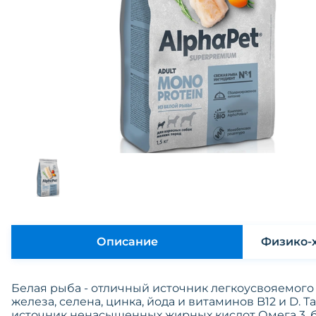
Описание
Белая рыба - отличный источник легкоусвояемого
железа, селена, цинка, йода и витаминов B12 и D.
источник ненасыщенных жирных кислот Омега 3, 