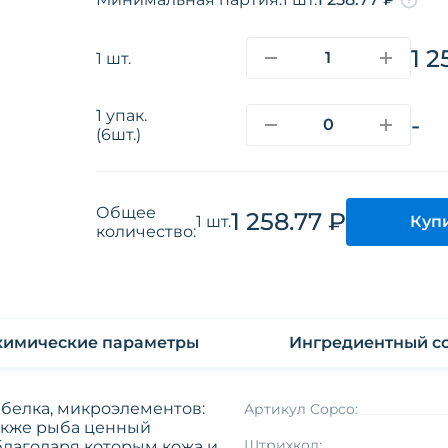
1 2
1 шт.
1 упак.
-
(6шт.)
Общее
1 258.77 ₽
Куп
1 шт.
количество:
Физико-химические параметры
Ингредиентный со
 белка, микроэлементов:
Артикул Copco:
 Также рыба ценный
Штрихкод:
благодаря которым кожа и