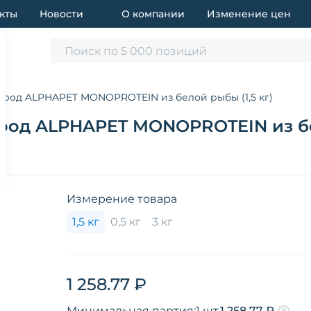
кты
Новости
О компании
Изменение цен
Поиск по 5 000 позиций
ород ALPHAPET MONOPROTEIN из белой рыбы (1,5 кг)
род ALPHAPET MONOPROTEIN из бел
Измерение товара
1,5 кг
0,5 кг
3 кг
1 258.77 ₽
Минимальная партия:
1 шт.
1 258.77 ₽