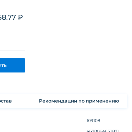
58.77 ₽
ить
став
Рекомендации по применению
109108
4670064652871