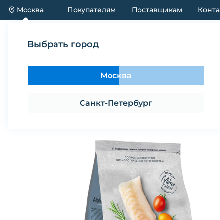
Москва
Покупателям
Поставщикам
Конта
Каталог
Акции
Новинки
Выбрать город
Каталог
Корма
Корм сухой для собак мелких п
Москва
Корм сухой для собак мелких по
Санкт-Петербург
Поделиться
В избранное