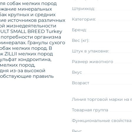
ля собак мелких пород
Штрихкод:
ержание минеральных
бак крупных и средних
Категория:
ание источников различных
ой жизнедеятельности
Бренд:
ADULT SMALL BREED Turkey
е потребности организма
Вес (кг):
минералах. Гранулы сухого
обак мелких пород. В
Штук в упаковке:
 ZILLII мелких пород
ульфат хондроитина,
Размер животного
мелких пород,
дня из-за высокой
Вкус
особствующие правиль
Возраст
Линия торговой марки на 
Товарная группа
Функциональные свойства
Вкус