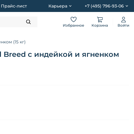
Прайс-лист
Карьера
+7 (495) 796-93-06
Избранное
Корзина
Войти
нком (15 кг)
l Breed с индейкой и ягненком