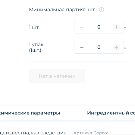
Минимальная партия:
1 шт.
-
-
1 шт.
1 упак.
-
(1шт.)
Нет в наличии
Физико-химические параметры
Ингредиентный со
щеизвестна, как следствие
Артикул Copco: