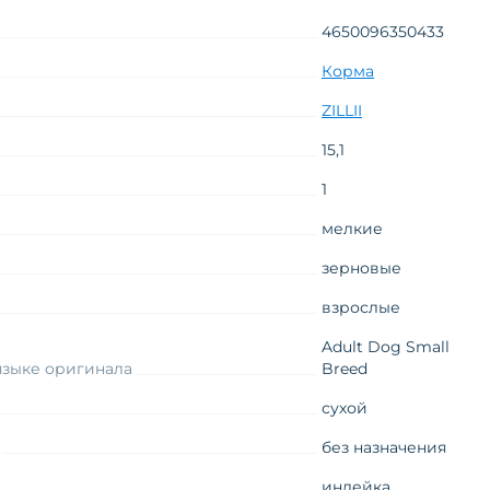
4650096350433
Корма
ZILLII
15,1
1
мелкие
зерновые
взрослые
Adult Dog Small
языке оригинала
Breed
сухой
без назначения
индейка