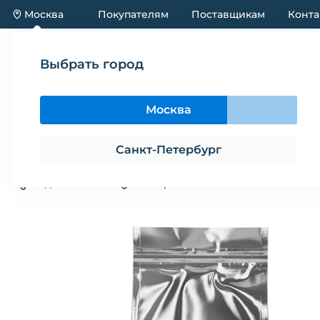
Москва
Покупателям
Поставщикам
Конта
Каталог
Акции
Новинки
Выбрать город
Каталог
Корма
Корм сухой для взрослых собак 
Москва
Корм сухой для взрослых собак м
(15 кг)
Санкт-Петербург
Поделиться
В избранное