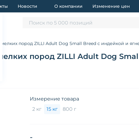
кты
Новости
О компании
Изменение цен
Поиск по 5 000 позиций
мелких пород ZILLI Adult Dog Small Breed с индейкой и ягне
елких пород ZILLI Adult Dog Smal
Измерение товара
2 кг
15 кг
800 г
-