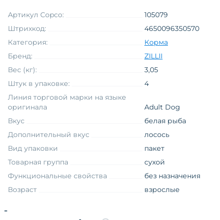
Артикул Copco:
105079
Штрихкод:
4650096350570
Категория:
Корма
Бренд:
ZILLII
Вес (кг):
3,05
Штук в упаковке:
4
Линия торговой марки на языке
оригинала
Adult Dog
Вкус
белая рыба
Дополнительный вкус
лосось
Вид упаковки
пакет
Товарная группа
сухой
Функциональные свойства
без назначения
Возраст
взрослые
Вкус
рыба
-
Измерение товара
1,1 - 3,0 кг