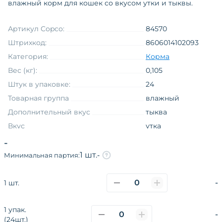
влажный корм для кошек со вкусом утки и тыквы.
Артикул Copco:
84570
Штрихкод:
8606014102093
Категория:
Корма
Вес (кг):
0,105
Штук в упаковке:
24
Товарная группа
влажный
Дополнительный вкус
тыква
Вкус
утка
Вид упаковки
банка
-
Линия торговой марки на языке
1 шт.
-
Минимальная партия:
оригинала
N&D PUMPKIN
-
1 шт.
1 упак.
О компании
Каталог
Покупателям
-
(24шт.)