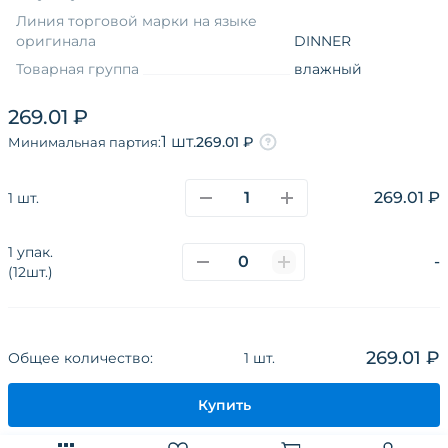
Линия торговой марки на языке
оригинала
DINNER
Товарная группа
влажный
Функциональные свойства
беззерновой
269.01 ₽
Возраст
взрослые
1 шт.
269.01 ₽
Минимальная партия:
Вкус
кролик
Вкус
кролик
269.01 ₽
1 шт.
Вид упаковки
банка
1 упак.
-
(12шт.)
О компании
Каталог
Покупателям
Поставщикам
Новости
Наши сайты и соц.сети
269.01 ₽
Общее количество:
1 шт.
Политика конфиденциальности
Купить
Разработано в
CoffeeStudio