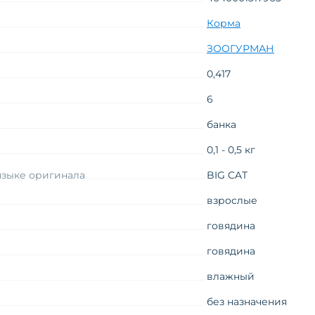
Корма
ЗООГУРМАН
0,417
6
банка
0,1 - 0,5 кг
языке оригинала
BIG CAT
взрослые
говядина
говядина
влажный
без назначения