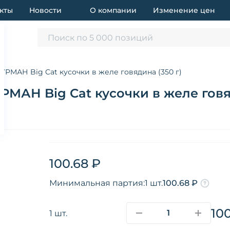
кты
Новости
О компании
Изменение цен
Поиск по 5 000 позиций
РМАН Big Cat кусочки в желе говядина (350 г)
АН Big Cat кусочки в желе говяд
100.68 ₽
Минимальная партия:
1 шт.
100.68 ₽
10
1 шт.