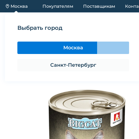
Москва
Покупателям
Поставщикам
Конта
Каталог
Акции
Новинки
Выбрать город
Каталог
Корма
Корм влажный для кошек ЗООГУ
Москва
Корм влажный для кошек ЗООГУРМ
Санкт-Петербург
Поделиться
В избранное