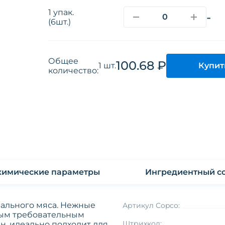
1 упак.
-
(6шт.)
Общее
100.68 ₽
Купит
1 шт.
количество:
Физико-химические параметры
Ингредиентный со
рального мяса. Нежные
Артикул Copco:
мым требовательным
Штрихкод:
н, идеально подходит для