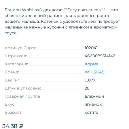
Рацион Whiskas® для котят ""Рагу с ягненком"" — это
сбалансированный рацион для здорового роста
вашего малыша. Котенок с удовольствием попробует
маленькие нежные кусочки с ягненком в ароматном
соусе.
Артикул Copco:
102041
Штрихкод:
4660085514142
Категория:
Корма
Бренд:
WHISKAS
Вес (кг):
0,077
Штук в упаковке:
28
Товарная группа
влажный
Вкус
ягненок
Возраст
котята
Вид упаковки
пауч
34.38 ₽
Функциональные свойства
без назначения