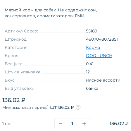
Мясной корм для собак. Не содержит сои,
консервантов, ароматизаторов, ГМИ.
Артикул Copco:
55189
Штрихкод:
4607048072851
Категория:
Корма
Бренд:
DOG LUNCH
Вес (кг):
0,41
Штук в упаковке:
12
Вкус
мясное ассорти
Вид упаковки
банка
Линия торговой марки на языке
136.02 ₽
оригинала
Мясное ассорти
1 шт.
136.02 ₽
Минимальная партия:
Товарная группа
влажный
Функциональные свойства
без назначения
136.02 ₽
1 шт.
Вкус
субпродукты