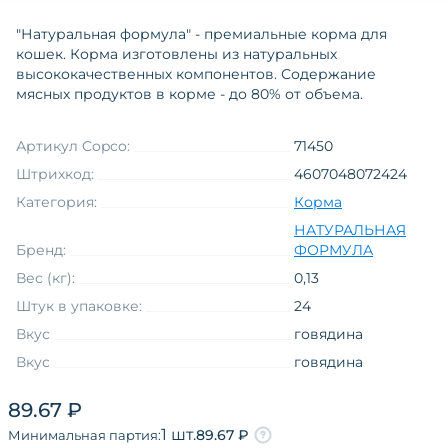
"Натуральная формула" - премиальные корма для
кошек. Корма изготовлены из натуральных
высококачественных компонентов. Содержание
мясных продуктов в корме - до 80% от объема.
Артикул Copco:
71450
Штрихкод:
4607048072424
Категория:
Корма
НАТУРАЛЬНАЯ
Бренд:
ФОРМУЛА
Вес (кг):
0,13
Штук в упаковке:
24
Вкус
говядина
Вкус
говядина
Возраст
взрослые
89.67 ₽
Функциональные свойства
без назначения
1 шт.
89.67 ₽
Минимальная партия:
Товарная группа
влажный