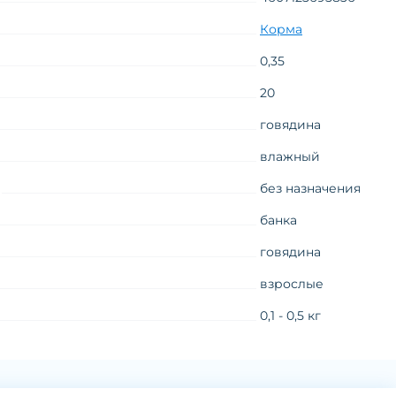
Корма
0,35
20
говядина
влажный
без назначения
банка
говядина
взрослые
0,1 - 0,5 кг