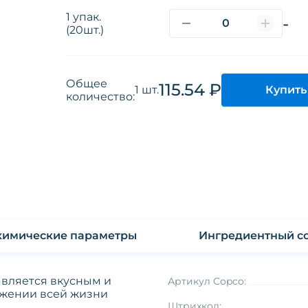
1 упак.
-
(20шт.)
Общее
115.54 ₽
Купить
1 шт.
количество:
Физико-химические параметры
Ингредиентный со
является вкусным и
Артикул Copco:
яжении всей жизни
Штрихкод: