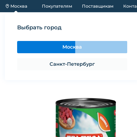
Москва
Покупателям
Поставщикам
Конта
Каталог
Акции
Новинки
Выбрать город
Каталог
Корма
Корм влажный для собак ТРАПЕЗ
Москва
Корм влажный для собак ТРАПЕЗА
Санкт-Петербург
Поделиться
В избранное