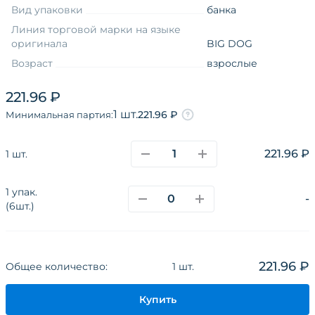
Вид упаковки
банка
Линия торговой марки на языке
оригинала
BIG DOG
Возраст
взрослые
Измерение товара
0,1 - 0,5 кг
221.96 ₽
Вкус
говядина
1 шт.
221.96 ₽
Минимальная партия:
Дополнительный вкус
гречка
Товарная группа
влажный
221.96 ₽
1 шт.
Функциональные свойства
без назначения
1 упак.
-
(6шт.)
О компании
Каталог
Покупателям
Поставщикам
Новости
Наши сайты и соц.сети
221.96 ₽
Общее количество:
1 шт.
Политика конфиденциальности
Купить
Разработано в
CoffeeStudio