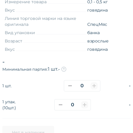
Измерение товара
0,1 - 0,5 кг
Вкус
говядина
Линия торговой марки на языке
оригинала
СпецМяс
Вид упаковки
банка
Возраст
взрослые
Вкус
говядина
Дополнительный вкус
рубец
-
Товарная группа
влажный
1 шт.
-
Минимальная партия:
Функциональные свойства
без назначения
-
1 шт.
1 упак.
О компании
Каталог
Покупателям
-
(10шт.)
Поставщикам
Новости
Наши сайты и соц.сети
Политика конфиденциальности
Нет в наличии