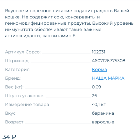
Вкусное и полезное питание подарит радость Вашей
кошке. Не содержит сою, консерванты и
генномодифицированные продукты. Высокий уровень
иммунитета обеспечивают такие важные
антиоксиданты, как витамин Е.
Артикул Copco:
102331
Штрихкод:
4607126775308
Категория:
Корма
Бренд:
НАША МАРКА
Вес (кг):
0,09
Штук в упаковке:
26
Измерение товара
<0,1 кг
Вкус
баранина
Возраст
взрослые
Товарная группа
влажный
34 ₽
Функциональные свойства
без назначения