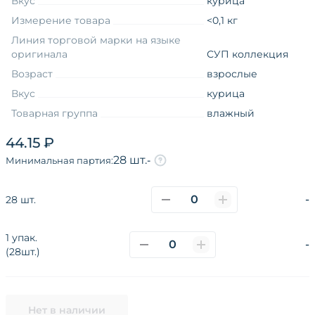
Вкус
курица
Измерение товара
<0,1 кг
Линия торговой марки на языке
оригинала
СУП коллекция
Возраст
взрослые
Вкус
курица
Товарная группа
влажный
Функциональные свойства
без назначения
44.15 ₽
Вид упаковки
пауч
28 шт.
-
Минимальная партия:
Возраст
взрослые
-
28 шт.
1 упак.
О компании
Каталог
Покупателям
-
(28шт.)
Поставщикам
Новости
Наши сайты и соц.сети
Политика конфиденциальности
Нет в наличии
Разработано в
CoffeeStudio