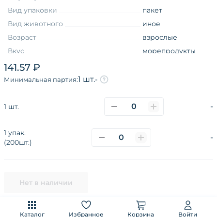
Вид упаковки
пакет
Вид животного
иное
Возраст
взрослые
Вкус
морепродукты
Вкус
креветки
141.57 ₽
влажные
1 шт.
-
Минимальная партия:
Товарная группа
лакомства
-
1 шт.
1 упак.
О компании
Каталог
Покупателям
-
(200шт.)
Поставщикам
Новости
Наши сайты и соц.сети
Политика конфиденциальности
Нет в наличии
Разработано в
CoffeeStudio
Каталог
Избранное
Корзина
Войти