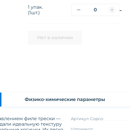
1 упак.
-
(1шт.)
Нет в наличии
Физико-химические параметры
бавлением филе трески —
Артикул Copco:
дали идеальную текстуру
Штрихкод:
альные косички. Их легко