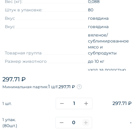
Вес (кг):
0,088
Штук в упаковке:
80
Вкус
говядина
Вкус
говядина
вяленое/
сублимированное
мясо и
Товарная группа
субпродукты
Размер животного
до 10 кг
уход за полостью
Назначение товара
рта
297.71 ₽
Размер животного
мелкие
1 шт.
297.71 ₽
Минимальная партия:
Вид упаковки
пакет
Линия торговой марки на языке
297.71 ₽
1 шт.
оригинала
Чистим зубы
1 упак.
-
(80шт.)