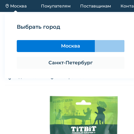
Москва
Покупателям
Поставщикам
Конта
Каталог
Акции
Новинки
Выбрать город
Каталог
Лакомства
Лакомство для собак мелки
Москва
Лакомство для собак мелких по
(80 г)
Санкт-Петербург
Поделиться
В избранное