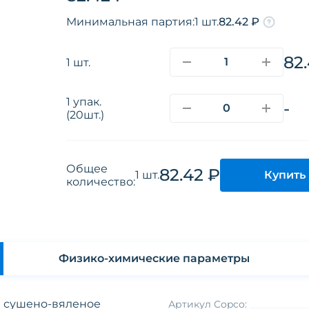
Минимальная партия:
1 шт.
82.42 ₽
82
1 шт.
1 упак.
-
(20шт.)
Общее
82.42 ₽
Купить
1 шт.
количество:
Физико-химические параметры
е сушено-вяленое
Артикул Copco: