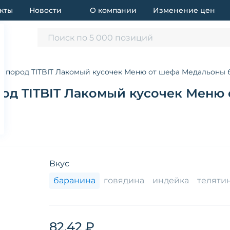
кты
Новости
О компании
Изменение цен
Поиск по 5 000 позиций
х пород TITBIT Лакомый кусочек Меню от шефа Медальоны б
род TITBIT Лакомый кусочек Меню
Вкус
баранина
говядина
индейка
теляти
82.42 ₽