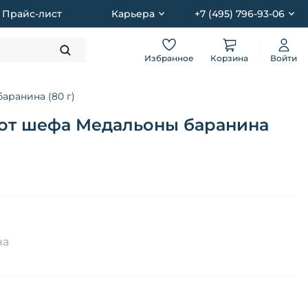
Прайс-лист
Карьера
+7 (495) 796-93-06
Избранное
Корзина
Войти
аранина (80 г)
 от шефа Медальоны баранина
на