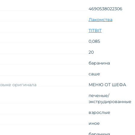
4690538022306
Лакомства
TITBIT
0,085
20
баранина
саше
языке оригинала
МЕНЮ ОТ ШЕФА
печеные/
экструдированные
взрослые
иное
баранина