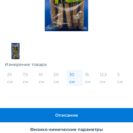
Измерение товара
25
7,5
10
20
30
16
12,5
5
см
см
см
см
см
см
см
см
Описание
Физико-химические параметры