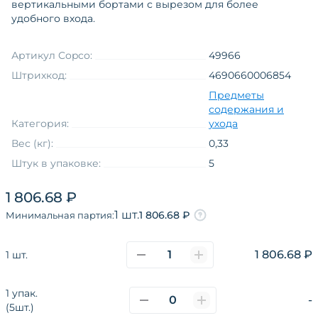
вертикальными бортами с вырезом для более
удобного входа.
Артикул Copco:
49966
Штрихкод:
4690660006854
Предметы
содержания и
Категория:
ухода
Вес (кг):
0,33
Штук в упаковке:
5
Возраст
взрослые
1 806.68 ₽
Товарная группа
лежаки
1 шт.
1 806.68 ₽
Минимальная партия:
Тип товара
лежаки
Материал
текстильный
1 806.68 ₽
1 шт.
Форма товара
овальная
1 упак.
-
(5шт.)