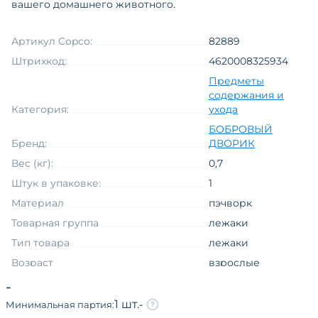
вашего домашнего животного.
Артикул Copco:
82889
Штрихкод:
4620008325934
Предметы
содержания и
Категория:
ухода
БОБРОВЫЙ
Бренд:
ДВОРИК
Вес (кг):
0,7
Штук в упаковке:
1
Материал
пэчворк
Товарная группа
лежаки
Тип товара
лежаки
Возраст
взрослые
Материал
текстильный
-
Линия торговой марки на языке
1 шт.
-
Минимальная партия:
оригинала
№2