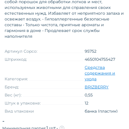
собой порошок для обработки лотков и мест,
используемых животными для справления своих
естественных нужд. Избавляет от неприятного запаха и
освежает воздух. • Гипоаллергенные безопасные
составы • Только чистота, приятные ароматы и
гармония в доме • Продлевает срок службы
наполнителя
Артикул Copco:
95752
Штрихкод:
4650104755427
Средства
содержания и
Категория:
ухода
Бренд:
BRIZBERRY
Вес (кг):
0,55
Штук в упаковке:
12
Вид упаковки
банка (пластик)
средства
-
Товарная группа
обработки
1 шт.
-
Минимальная партия: