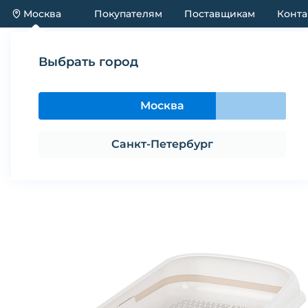
Москва
Покупателям
Поставщикам
Конта
Каталог
Акции
Новинки
Выбрать город
Каталог
Предметы содержания и ухода
Лоток 
Москва
Лоток для кошек ALTA малый с б
Санкт-Петербург
Поделиться
В избранное