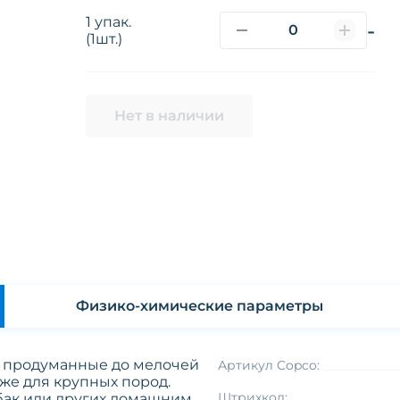
1 упак.
-
(1шт.)
Нет в наличии
Физико-химические параметры
 продуманные до мелочей
Артикул Copco:
же для крупных пород.
Штрихкод:
обак или других домашним