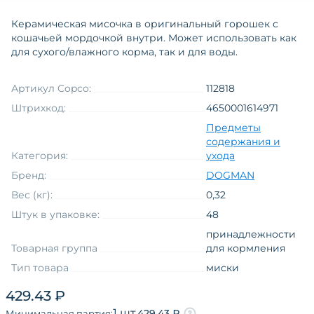
Керамическая мисочка в оригинальный горошек с
кошачьей мордочкой внутри. Может использовать как
для сухого/влажного корма, так и для воды.
Артикул Copco:
112818
Штрихкод:
4650001614971
Предметы
содержания и
Категория:
ухода
Бренд:
DOGMAN
Вес (кг):
0,32
Штук в упаковке:
48
принадлежности
Товарная группа
для кормления
Тип товара
миски
Материал
керамическая
429.43 ₽
Вид упаковки
коробка
1 шт.
429.43 ₽
Минимальная партия: