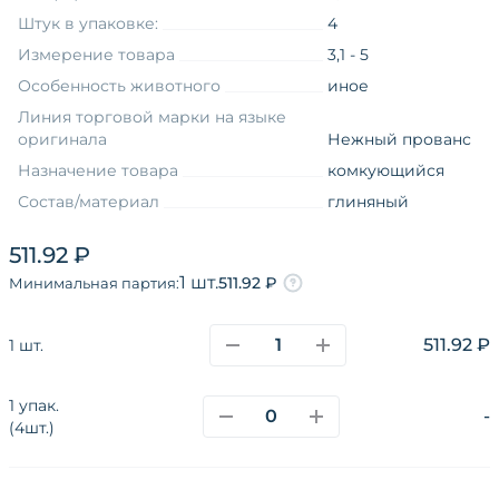
Штук в упаковке:
4
Измерение товара
3,1 - 5
Особенность животного
иное
Линия торговой марки на языке
оригинала
Нежный прованс
Назначение товара
комкующийся
Состав/материал
глиняный
Форма товара
гранулы
511.92 ₽
Товарная группа
минеральные
1 шт.
511.92 ₽
Минимальная партия:
Возраст
взрослые
Вид упаковки
пакет
511.92 ₽
1 шт.
Возраст
взрослые
1 упак.
-
(4шт.)
О компании
Каталог
Покупателям
Поставщикам
Новости
Наши сайты и соц.сети