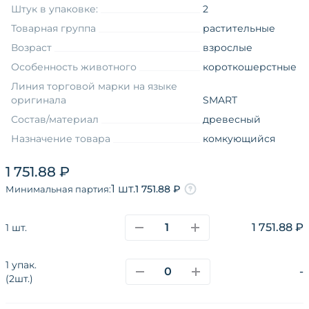
Штук в упаковке:
2
Товарная группа
растительные
Возраст
взрослые
Особенность животного
короткошерстные
Линия торговой марки на языке
оригинала
SMART
Состав/материал
древесный
Назначение товара
комкующийся
Особенность животного
короткошерстные
1 751.88 ₽
Вид упаковки
пакет
1 шт.
1 751.88 ₽
Минимальная партия:
Форма товара
гранулы
Возраст
взрослые
1 751.88 ₽
1 шт.
Измерение товара
7,1 - 12
1 упак.
-
(2шт.)
О компании
Каталог
Покупателям