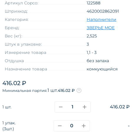
Артикул Copco:
122588
Штрихкод:
4620002862091
Категория:
Наполнители
Бренд:
ЗВЕРЬЕ МОЕ
Вес (кг):
2,525
Штук в упаковке:
3
Измерение товара
1,1 - 3
Отдушка
без запаха
Назначение товара
комкующийся
Форма товара
гранулы
416.02 ₽
Товарная группа
растительные
1 шт.
416.02 ₽
Минимальная партия:
Состав/материал
древесный
Вид упаковки
пакет
416.02 ₽
1 шт.
Возраст
взрослые
1 упак.
-
(3шт.)