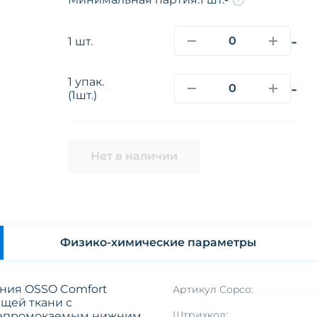
-
1 шт.
1 упак.
-
(1шт.)
Нет в наличии
Физико-химические параметры
ния OSSO Comfort
Артикул Copco:
щей ткани с
Штрихкод:
непромокаемым нижним