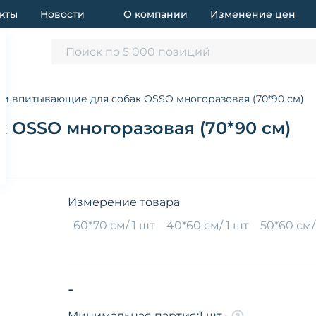
кты
Новости
О компании
Изменение цен
Поиск по 5 000 позиций
и впитывающие для собак OSSO многоразовая (70*90 см)
 OSSO многоразовая (70*90 см)
Измерение товара
60*70 см/ 1 шт
40*60 см/ 1 шт
50*60 см/
-
Минимальная партия:
1 шт.
-