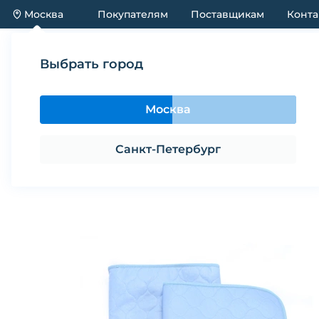
Москва
Покупателям
Поставщикам
Конта
Каталог
Акции
Новинки
Выбрать город
Каталог
Предметы содержания и ухода
Пеленк
Москва
Пеленки впитывающие для собак
Санкт-Петербург
Поделиться
В избранное