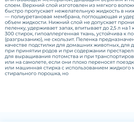
слоем. Верхний слой изготовлен из мягкого волокн
быстро пропускает нежелательную жидкость в ни
— полиуретановая мембрана, поглощающая и уд
объем жидкости. Нижний слой не допускает прон
пеленку, удерживает запах, впитывает до 2,5 л на 1
300 стирок, гипоаллергенная ткань, устойчива к 
(разгрызанию), не скользит. Пеленка предназначе
качестве подстилки для домашних животных, для 
при принятии родов и при содержании престарел
для выращивания потомства и при транспортиро
или на самолете, если они плохо переносят поезд
или машинная стирка с использованием жидкого 
стирального порошка, но