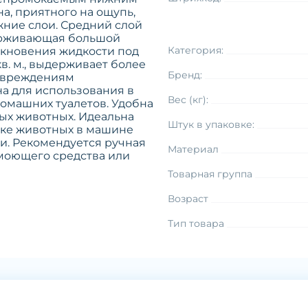
а, приятного на ощупь,
жние слои. Средний слой
ерживающая большой
Категория:
икновения жидкости под
 кв. м., выдерживает более
Бренд:
повреждениям
на для использования в
Вес (кг):
домашних туалетов. Удобна
ых животных. Идеальна
Штук в упаковке:
вке животных в машине
ки. Рекомендуется ручная
Материал
моющего средства или
Товарная группа
Возраст
Тип товара