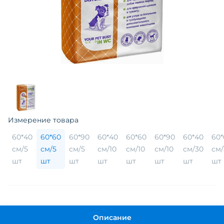
Измерение товара
60*40
60*60
60*90
60*40
60*60
60*90
60*40
60*
см/5
см/5
см/5
см/10
см/10
см/10
см/30
см/
шт
шт
шт
шт
шт
шт
шт
шт
Описание