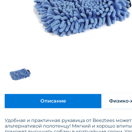
Описание
Удобная и практичная рукавица от Beeztees может
альтернативой полотенцу! Мягкий и хорошо впит
поможет высушить собаку в кратчайшие сроки. Удо