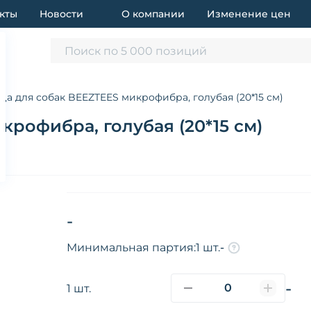
кты
Новости
О компании
Изменение цен
Поиск по 5 000 позиций
ца для собак BEEZTEES микрофибра, голубая (20*15 см)
крофибра, голубая (20*15 см)
-
Минимальная партия:
1 шт.
-
-
1 шт.