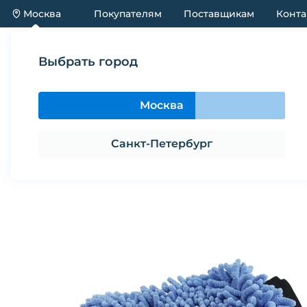
Москва
Покупателям
Поставщикам
Конта
Каталог
Акции
Новинки
Выбрать город
Каталог
Предметы содержания и ухода
Рукави
Москва
Рукавица для собак BEEZTEES ми
Санкт-Петербург
Поделиться
В избранное