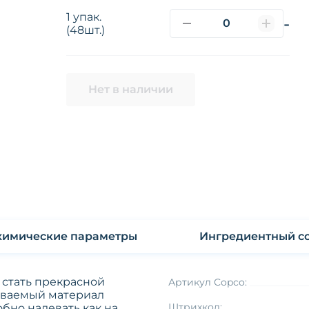
1 упак.
-
(48шт.)
Нет в наличии
Физико-химические параметры
Ингредиентный со
 стать прекрасной
Артикул Copco:
ываемый материал
Штрихкод:
бно надевать как на