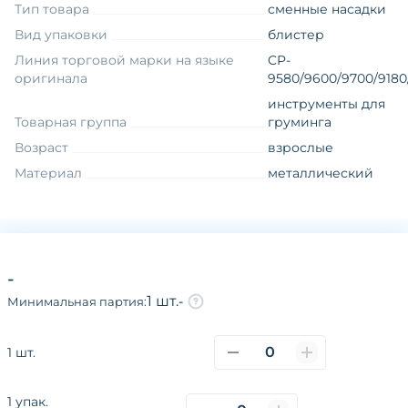
Тип товара
сменные насадки
Вид упаковки
блистер
Линия торговой марки на языке
CP-
оригинала
9580/9600/9700/9180
инструменты для
Товарная группа
груминга
Возраст
взрослые
Материал
металлический
О компании
Каталог
Покупателям
-
Поставщикам
Новости
Наши сайты и соц.сети
1 шт.
-
Минимальная партия:
Политика конфиденциальности
1 шт.
Разработано в
CoffeeStudio
1 упак.