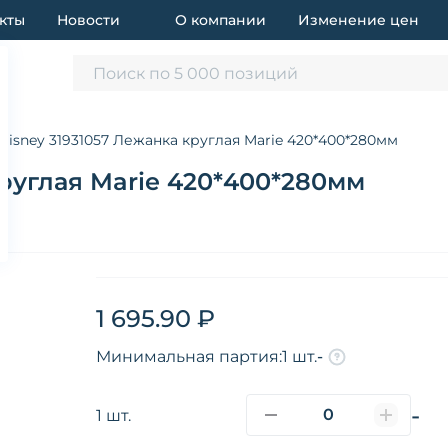
кты
Новости
О компании
Изменение цен
Поиск по 5 000 позиций
Disney 31931057 Лежанка круглая Marie 420*400*280мм
круглая Marie 420*400*280мм
1 695.90 ₽
Минимальная партия:
1 шт.
-
-
1 шт.