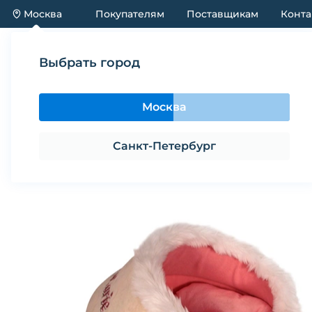
Москва
Покупателям
Поставщикам
Конта
Каталог
Акции
Новинки
Выбрать город
Каталог
Предметы содержания и ухода
Триол 
Москва
Триол Disney 31931057 Лежанка 
Санкт-Петербург
Поделиться
В избранное