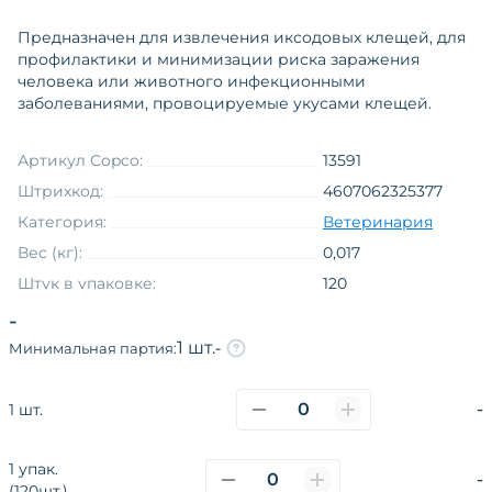
Предназначен для извлечения иксодовых клещей, для
профилактики и минимизации риска заражения
человека или животного инфекционными
заболеваниями, провоцируемые укусами клещей.
Артикул Copco:
13591
Штрихкод:
4607062325377
Категория:
Ветеринария
Вес (кг):
0,017
Штук в упаковке:
120
Вид упаковки
коробка
-
Линия торговой марки на языке
1 шт.
-
Минимальная партия:
оригинала
Тиктвистер
-
1 шт.
1 упак.
О компании
Каталог
Покупателям
-
(120шт.)